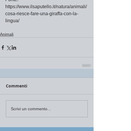
https://www.ilsaputello.it/natura/animali/
cosa-riesce-fare-una-giraffa-con-la-
lingua/
Animali
Commenti
Scrivi un commento...