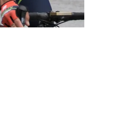
Milano Sanremo 17/03/52018
(Vesima-Ge)
Piccola rassegna di scatti della Milano Sanremo,
ammetto la mia ignoranza in merito ai
protagonisti,ma qualche grande l'ho beccato ;)...