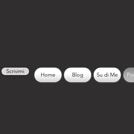
Scrivimi
Home
Blog
Su di Me
Por