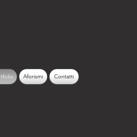
1/2
tfolio
Aforismi
Contatti