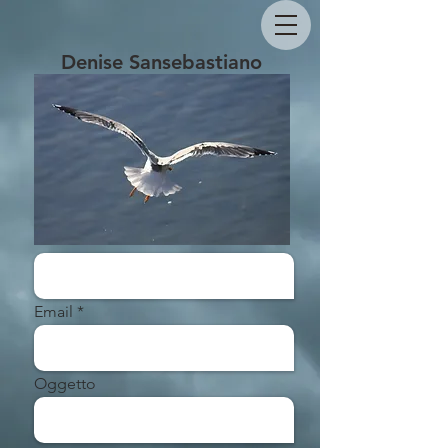
Denise Sansebastiano
Nome
Email
Oggetto